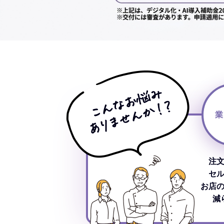
業
注
セ
お店
減