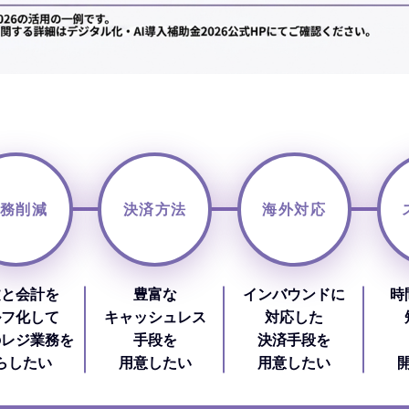
務削減
決済方法
海外対応
文と会計を
豊富な
インバウンドに
時
ルフ化して
キャッシュレス
対応した
のレジ業務を
手段を
決済手段を
らしたい
用意したい
用意したい