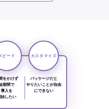
スピード
カスタマイズ
間をかけず
パッケージだと
短期間で
やりたい
ことが自由
導入を
に
できない
開始したい