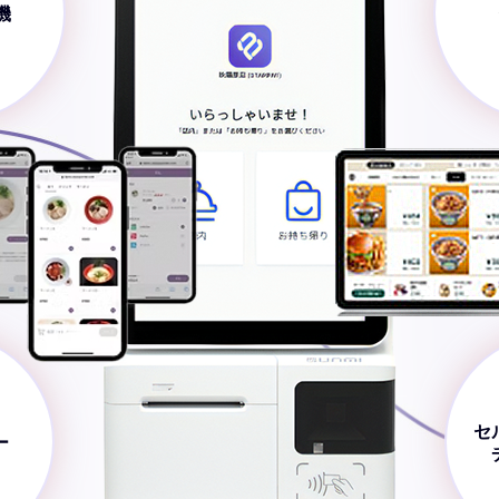
機
セ
ー